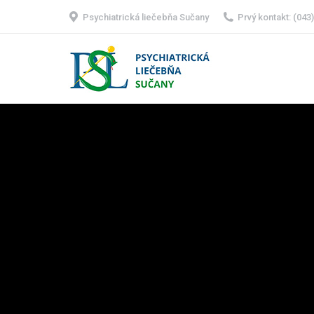
Psychiatrická liečebňa Sučany
Prvý kontakt: (043